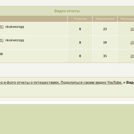
Видео отчеты
Ответов
Просмотров
Последн
 МО
nkukwezegq
0
23
20
 МО
nkukwezegq
0
19
20
др
0
35
20
о и фото отчеты о путешествиях. Поделиться своим видео YouTube.
»
Вид