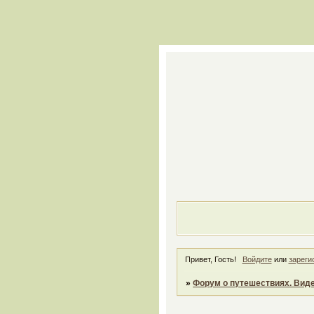
Привет, Гость!
Войдите
или
зареги
»
Форум о путешествиях. Виде